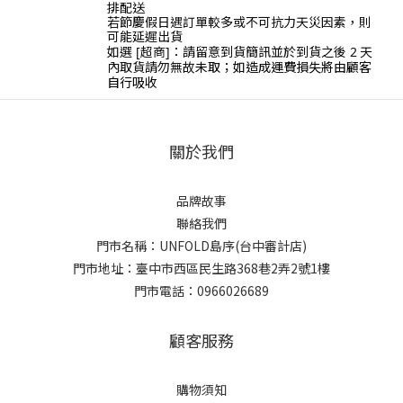
排配送
若節慶假日遇訂單較多或不可抗力天災因素，則
可能延遲出貨
天
如選 [超商]：請留意到貨簡訊並於到貨之後
2
內取貨請勿無故
未取；如造成運費損失將由顧客
自行吸收
關於我們
品牌故事
聯絡我們
門市名稱：UNFOLD島序(台中審計店)
門市地址：臺中市西區民生路368巷2弄2號1樓
門市電話：0966026689
顧客服務
購物須知