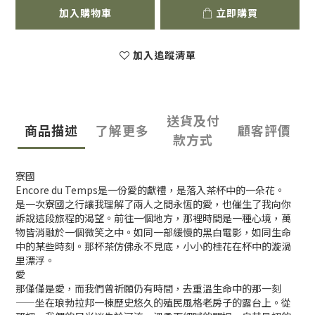
加入購物車
立即購買
加入追蹤清單
送貨及付
商品描述
了解更多
顧客評價
款方式
寮國
Encore du Temps是一份愛的獻禮，是落入茶杯中的一朵花。
是一次寮國之行讓我理解了兩人之間永恆的愛，也催生了我向你
訴說這段旅程的渴望。前往一個地方，那裡時間是一種心境，萬
物皆消融於一個微笑之中。如同一部緩慢的黑白電影，如同生命
中的某些時刻。那杯茶仿佛永不見底，小小的桂花在杯中的漩渦
里漂浮。
愛
那僅僅是愛，而我們曾祈願仍有時間，去重溫生命中的那一刻
——坐在琅勃拉邦一棟歷史悠久的殖民風格老房子的露台上。從