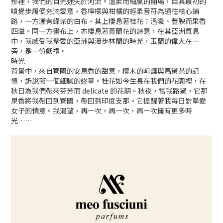
那裡，我們的目光迷失於河流。溫柔而細膩的開場，自其最初的
嗅覺步履便充滿愛意，香檸檬與柑橘的輕柔音符為通往核心鋪
路，一方灑有綠茶的白布，其上棲息著桂花：溫暖、豐腴而果香
四溢。同一方畫布上，亦棲息著黃蘭花的詩意，在其亞洲氣息
中，我感受我摯愛的亞洲與漫步林間的時光，玉蘭的偉大在一
旁，是一份獻禮。
時光
背景中，來自寮國的安息香的甜意，檀木的呵護與馬黛茶的記
憶，訴說著一個細膩的終章。桂花如今生長在我們的花園裡，在
秋日為我們帶來芬芳而 delicate 的花期。秋夜，當我路過，它那
果香將我帶回到寮國，帶回到印度支那。它提醒著我每日對摯愛
女子的情意。我渴望，再一次，再一次，再一次擁有更多時
光……