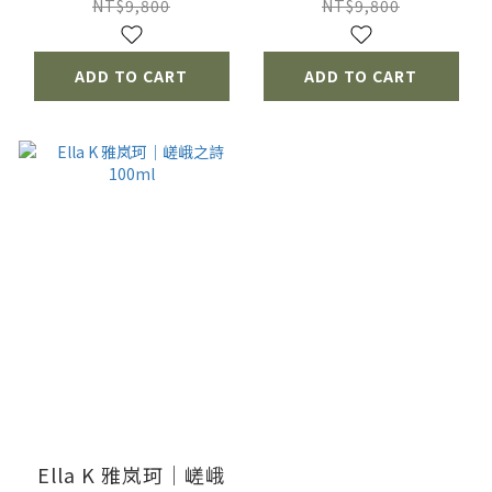
NT$9,800
NT$9,800
ADD TO CART
ADD TO CART
Ella K 雅岚珂｜嵯峨