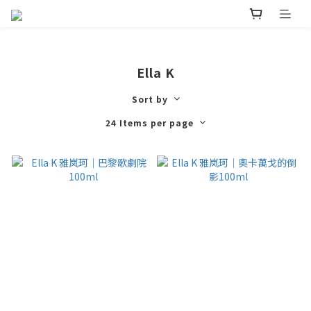
Ella K
Sort by
24 Items per page